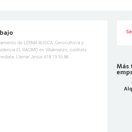
abajo
Se
tamiento de LERMA BUSCA: Gerocultor/a y
sidencia EL RACIMO en Villalmanzo, contrato
mediata. Llamar Jesús 618 19 55 86
Más 
empr
Alq