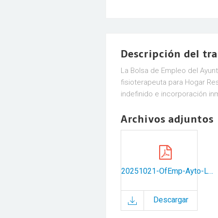
Descripción del tr
La Bolsa de Empleo del Ayun
fisioterapeuta para Hogar Re
indefinido e incorporación in
Archivos adjuntos
20251021-OfEmp-Ayto-Lerma-3-empleos-1.pdf
Descargar