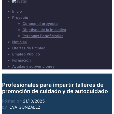
Inicio
Proyecto
Conoce el proyecto
Objetivos de la iniciativa
Personas Beneficiarias
Noticias
Ofertas de Empleo
Empleo Público
Formación
Ayudas y subvenciones
Profesionales para impartir talleres de
promoción de cuidado y de autocuidado
Posted on
21/10/2025
by
EVA GONZÁLEZ