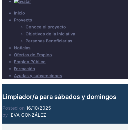
Inicio
Proyecto
Conoce el proyecto
Objetivos de la iniciativa
Personas Beneficiarias
Noticias
Ofertas de Empleo
Empleo Público
Formación
Ayudas y subvenciones
Limpiador/a para sábados y domingos
Posted on
16/10/2025
by
EVA GONZÁLEZ