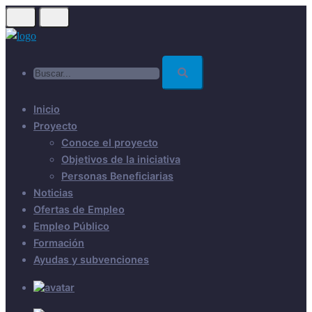
Skip
to
main
Buscar...
content
Inicio
Proyecto
Conoce el proyecto
Objetivos de la iniciativa
Personas Beneficiarias
Noticias
Ofertas de Empleo
Empleo Público
Formación
Ayudas y subvenciones