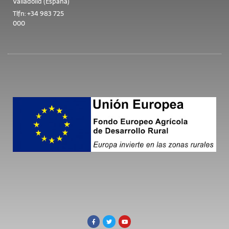
Valladolid (España)
Tlfn: +34 983 725
000