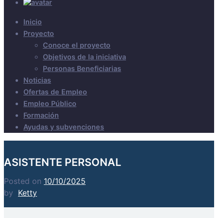
Inicio
Proyecto
Conoce el proyecto
Objetivos de la iniciativa
Personas Beneficiarias
Noticias
Ofertas de Empleo
Empleo Público
Formación
Ayudas y subvenciones
ASISTENTE PERSONAL
Posted on
10/10/2025
by
Ketty