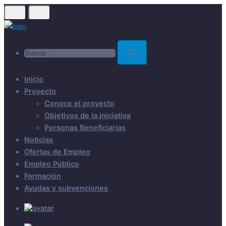
Skip
to
main
Buscar...
content
Inicio
Proyecto
Conoce el proyecto
Objetivos de la iniciativa
Personas Beneficiarias
Noticias
Ofertas de Empleo
Empleo Público
Formación
Ayudas y subvenciones