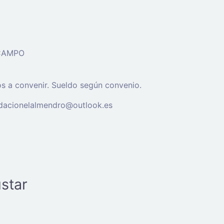
 CAMPO
os a convenir. Sueldo según convenio.
undacionelalmendro@outlook.es
star