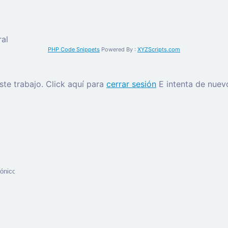
al
PHP Code Snippets
Powered By :
XYZScripts.com
este trabajo.
Click aquí para
cerrar sesión
E intenta de nuev