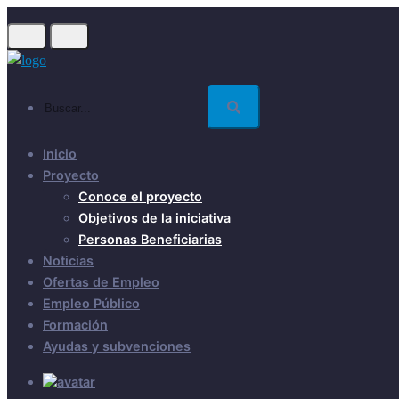
Skip
to
main
content
Buscar...
Inicio
Proyecto
Conoce el proyecto
Objetivos de la iniciativa
Personas Beneficiarias
Noticias
Ofertas de Empleo
Empleo Público
Formación
Ayudas y subvenciones