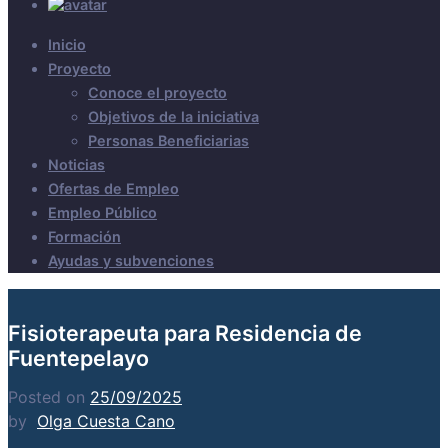
Inicio
Proyecto
Conoce el proyecto
Objetivos de la iniciativa
Personas Beneficiarias
Noticias
Ofertas de Empleo
Empleo Público
Formación
Ayudas y subvenciones
Fisioterapeuta para Residencia de
Fuentepelayo
Posted on
25/09/2025
by
Olga Cuesta Cano