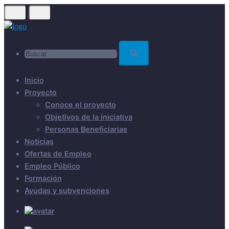
Skip
to
main
Buscar...
content
Inicio
Proyecto
Conoce el proyecto
Objetivos de la iniciativa
Personas Beneficiarias
Noticias
Ofertas de Empleo
Empleo Público
Formación
Ayudas y subvenciones