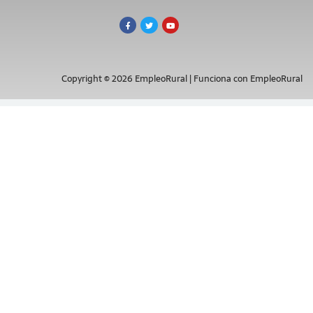
Copyright © 2026 EmpleoRural | Funciona con EmpleoRural