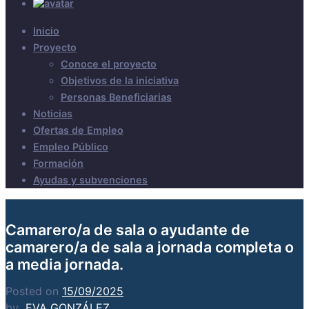
Inicio
Proyecto
Conoce el proyecto
Objetivos de la iniciativa
Personas Beneficiarias
Noticias
Ofertas de Empleo
Empleo Público
Formación
Ayudas y subvenciones
Camarero/a de sala o ayudante de
camarero/a de sala a jornada completa o
a media jornada.
Posted on
15/09/2025
by
EVA GONZÁLEZ