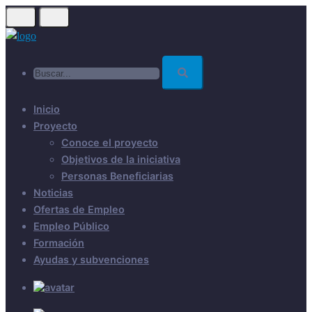
Skip
to
main
Buscar...
content
Inicio
Proyecto
Conoce el proyecto
Objetivos de la iniciativa
Personas Beneficiarias
Noticias
Ofertas de Empleo
Empleo Público
Formación
Ayudas y subvenciones