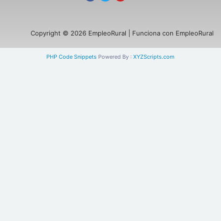
Copyright © 2026 EmpleoRural | Funciona con EmpleoRural
PHP Code Snippets
Powered By :
XYZScripts.com
Se requiere inicio de sesión de 'candidato'
para solicitar este trabajo.
Click aquí para
cerrar sesión
E intenta de nuevo