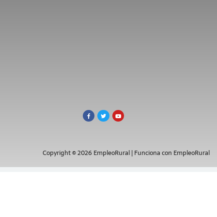
Copyright © 2026 EmpleoRural | Funciona con EmpleoRural