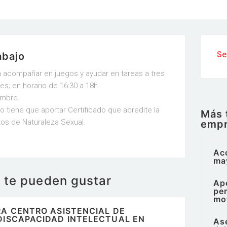
Se
abajo
 acompañar en juegos y ayudar en tareas a tres
ves; en horario de 16:30 a 18h.
embre.
 tiene que aportar Certificado que acredite la
Más 
tos de Naturaleza Sexual.
emp
Ac
ma
e te pueden gustar
Ap
per
mo
A CENTRO ASISTENCIAL DE
DISCAPACIDAD INTELECTUAL EN
Ase