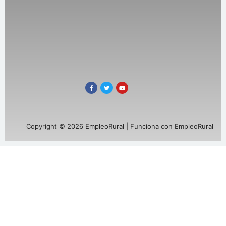
Copyright © 2026 EmpleoRural | Funciona con EmpleoRural