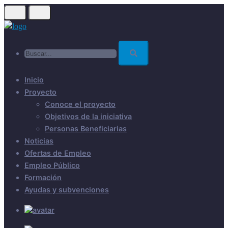
Skip
to
main
Buscar...
content
Inicio
Proyecto
Conoce el proyecto
Objetivos de la iniciativa
Personas Beneficiarias
Noticias
Ofertas de Empleo
Empleo Público
Formación
Ayudas y subvenciones