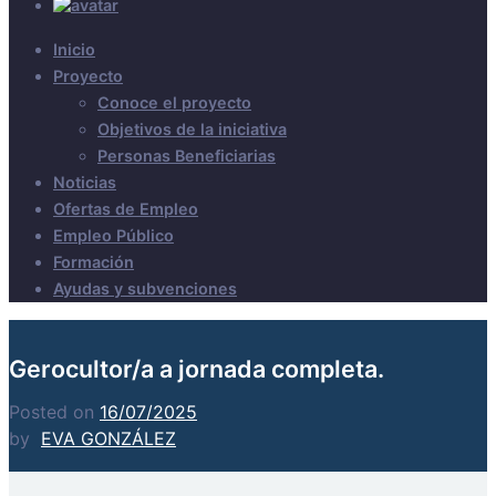
Inicio
Proyecto
Conoce el proyecto
Objetivos de la iniciativa
Personas Beneficiarias
Noticias
Ofertas de Empleo
Empleo Público
Formación
Ayudas y subvenciones
Gerocultor/a a jornada completa.
Posted on
16/07/2025
by
EVA GONZÁLEZ