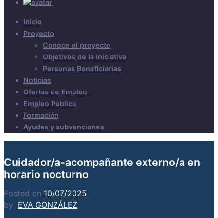
Inicio
Proyecto
Conoce el proyecto
Objetivos de la iniciativa
Personas Beneficiarias
Noticias
Ofertas de Empleo
Empleo Público
Formación
Ayudas y subvenciones
Cuidador/a-acompañante externo/a en
horario nocturno
Posted on
10/07/2025
by
EVA GONZÁLEZ