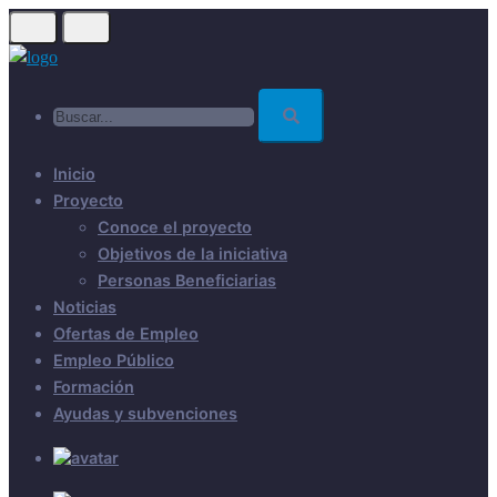
Skip
to
main
Buscar...
content
Inicio
Proyecto
Conoce el proyecto
Objetivos de la iniciativa
Personas Beneficiarias
Noticias
Ofertas de Empleo
Empleo Público
Formación
Ayudas y subvenciones