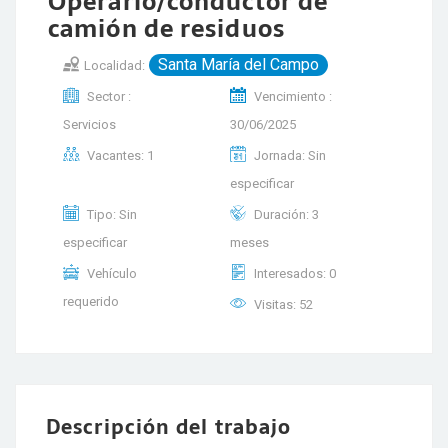
Operario/conductor de
camión de residuos
Santa María del Campo
Localidad:
Sector :
Vencimiento :
Servicios
30/06/2025
Vacantes: 1
Jornada: Sin
especificar
Tipo: Sin
Duración: 3
especificar
meses
Vehículo
Interesados: 0
requerido
Visitas: 52
Descripción del trabajo