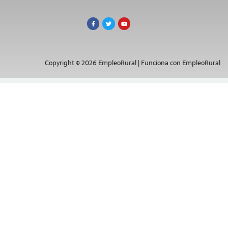
Copyright © 2026 EmpleoRural | Funciona con EmpleoRural