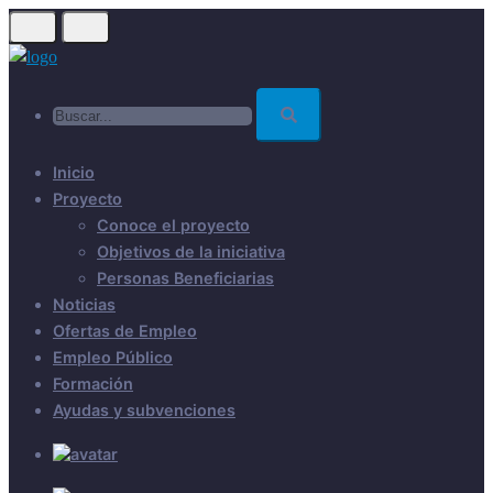
Skip
to
main
Buscar...
content
Inicio
Proyecto
Conoce el proyecto
Objetivos de la iniciativa
Personas Beneficiarias
Noticias
Ofertas de Empleo
Empleo Público
Formación
Ayudas y subvenciones