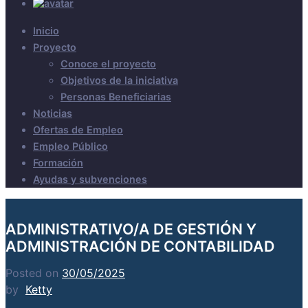
Inicio
Proyecto
Conoce el proyecto
Objetivos de la iniciativa
Personas Beneficiarias
Noticias
Ofertas de Empleo
Empleo Público
Formación
Ayudas y subvenciones
ADMINISTRATIVO/A DE GESTIÓN Y
ADMINISTRACIÓN DE CONTABILIDAD
Posted on
30/05/2025
by
Ketty