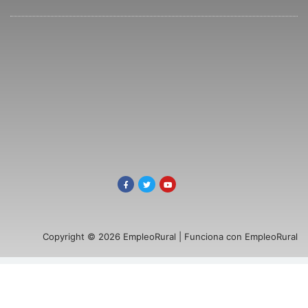
Copyright © 2026 EmpleoRural | Funciona con EmpleoRural