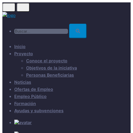
Skip
to
main
Buscar...
content
Inicio
Proyecto
Conoce el proyecto
Objetivos de la iniciativa
Personas Beneficiarias
Noticias
Ofertas de Empleo
Empleo Público
Formación
Ayudas y subvenciones