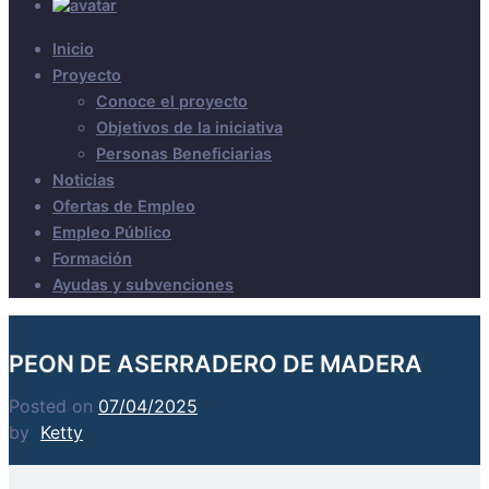
Inicio
Proyecto
Conoce el proyecto
Objetivos de la iniciativa
Personas Beneficiarias
Noticias
Ofertas de Empleo
Empleo Público
Formación
Ayudas y subvenciones
PEON DE ASERRADERO DE MADERA
Posted on
07/04/2025
by
Ketty