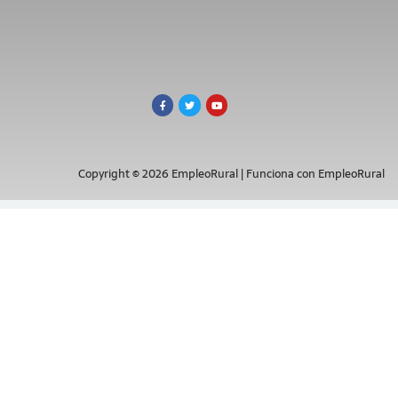
Copyright © 2026 EmpleoRural | Funciona con EmpleoRural