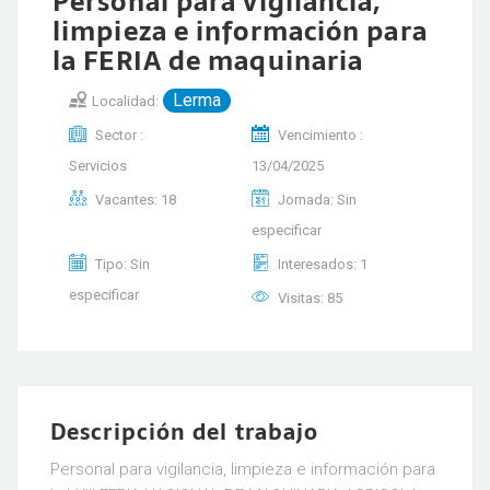
Personal para vigilancia,
limpieza e información para
la FERIA de maquinaria
Lerma
Localidad:
Sector :
Vencimiento :
Servicios
13/04/2025
Vacantes: 18
Jornada: Sin
especificar
Tipo: Sin
Interesados: 1
especificar
Visitas: 85
Descripción del trabajo
Personal para vigilancia, limpieza e información para