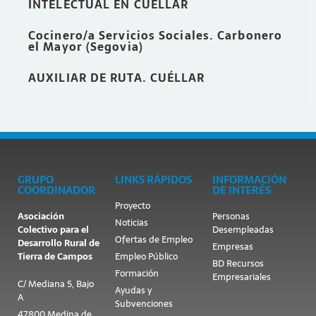
INTELECTUAL EN CUÉLLAR
Cocinero/a Servicios Sociales. Carbonero
el Mayor (Segovia)
AUXILIAR DE RUTA. CUÉLLAR
GRUPO
LINKS RÁPIDOS
INFORMACIÓN
COORDINADOR
DE INTERÉS
Proyecto
Asociación
Personas
Noticias
Colectivo para el
Desempleadas
Ofertas de Empleo
Desarrollo Rural de
Empresas
Tierra de Campos
Empleo Público
BD Recursos
Formación
Empresariales
C/ Mediana 5, Bajo
Ayudas y
A
Subvenciones
47800 Medina de