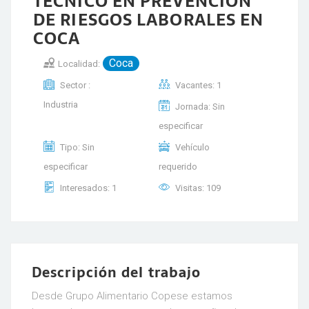
TÉCNICO EN PREVENCIÓN
DE RIESGOS LABORALES EN
COCA
Coca
Localidad:
Sector :
Vacantes: 1
Industria
Jornada: Sin
especificar
Tipo: Sin
Vehículo
especificar
requerido
Interesados: 1
Visitas: 109
Descripción del trabajo
Desde Grupo Alimentario Copese estamos