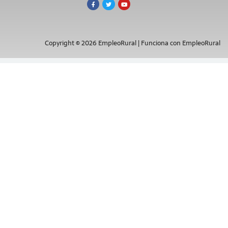
Copyright © 2026 EmpleoRural | Funciona con EmpleoRural