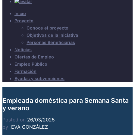
Inicio
Proyecto
Conoce el proyecto
Objetivos de la iniciativa
Personas Beneficiarias
Noticias
Ofertas de Empleo
Empleo Público
Formación
Ayudas y subvenciones
Empleada doméstica para Semana Santa
y verano
Posted on
26/03/2025
by
EVA GONZÁLEZ