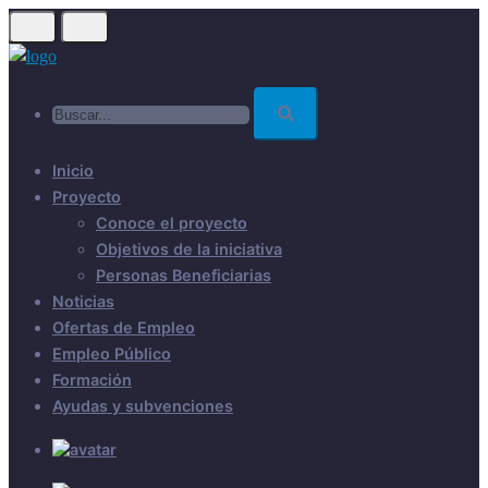
Skip
to
main
Buscar...
content
Inicio
Proyecto
Conoce el proyecto
Objetivos de la iniciativa
Personas Beneficiarias
Noticias
Ofertas de Empleo
Empleo Público
Formación
Ayudas y subvenciones