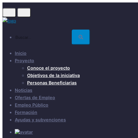
Skip
to
main
content
Buscar...
Inicio
Proyecto
Conoce el proyecto
Objetivos de la iniciativa
Personas Beneficiarias
Noticias
Ofertas de Empleo
Empleo Público
Formación
Ayudas y subvenciones