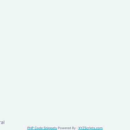
al
PHP Code Snippets
Powered By :
XYZScripts.com