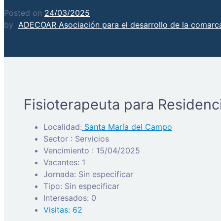
Posted on
24/03/2025
by
ADECOAR Asociación para el desarrollo de la comarca
Fisioterapeuta para Residen
Localidad:
Santa María del Campo
Sector : Servicios
Vencimiento : 15/04/2025
Vacantes: 1
Jornada: Sin especificar
Tipo: Sin especificar
Interesados: 0
Visitas: 62