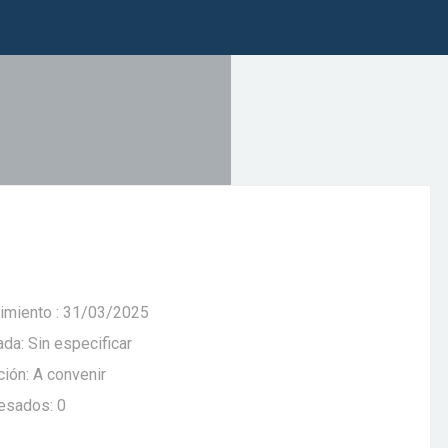
imiento : 31/03/2025
da: Sin especificar
ión: A convenir
resados: 0