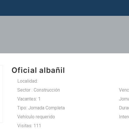
Oficial albañil
Localidad:
Villarcayo de M.C.V.
Sector : Construcción
Venc
Vacantes: 1
Jorna
Tipo: Jornada Completa
Durac
Vehículo requerido
Inte
Visitas: 111