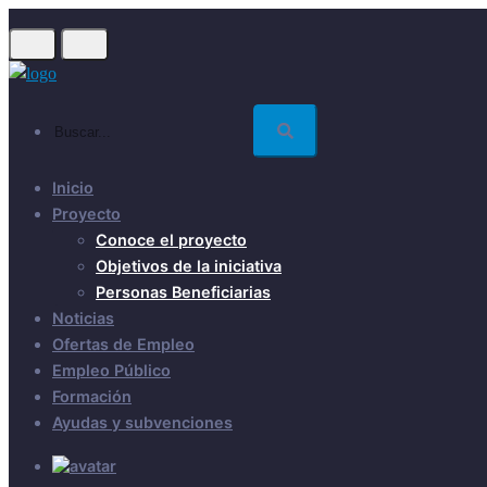
Skip
to
main
content
Buscar...
Inicio
Proyecto
Conoce el proyecto
Objetivos de la iniciativa
Personas Beneficiarias
Noticias
Ofertas de Empleo
Empleo Público
Formación
Ayudas y subvenciones