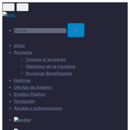
Skip
to
main
Buscar...
content
Inicio
Proyecto
Conoce el proyecto
Objetivos de la iniciativa
Personas Beneficiarias
Noticias
Ofertas de Empleo
Empleo Público
Formación
Ayudas y subvenciones