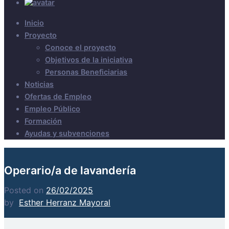
Inicio
Proyecto
Conoce el proyecto
Objetivos de la iniciativa
Personas Beneficiarias
Noticias
Ofertas de Empleo
Empleo Público
Formación
Ayudas y subvenciones
Operario/a de lavandería
Posted on
26/02/2025
by
Esther Herranz Mayoral