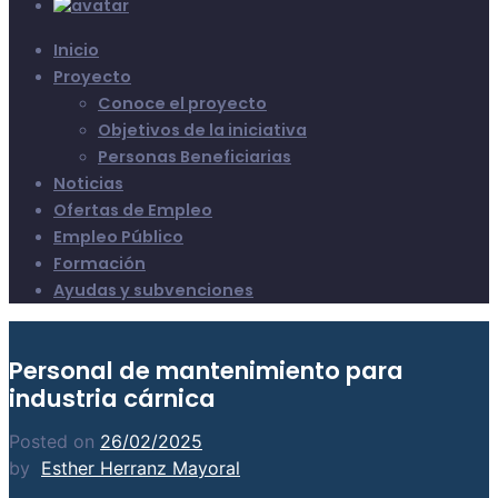
Inicio
Proyecto
Conoce el proyecto
Objetivos de la iniciativa
Personas Beneficiarias
Noticias
Ofertas de Empleo
Empleo Público
Formación
Ayudas y subvenciones
Personal de mantenimiento para
industria cárnica
Posted on
26/02/2025
by
Esther Herranz Mayoral