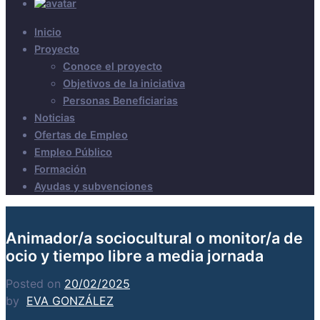
Inicio
Proyecto
Conoce el proyecto
Objetivos de la iniciativa
Personas Beneficiarias
Noticias
Ofertas de Empleo
Empleo Público
Formación
Ayudas y subvenciones
Animador/a sociocultural o monitor/a de
ocio y tiempo libre a media jornada
Posted on
20/02/2025
by
EVA GONZÁLEZ