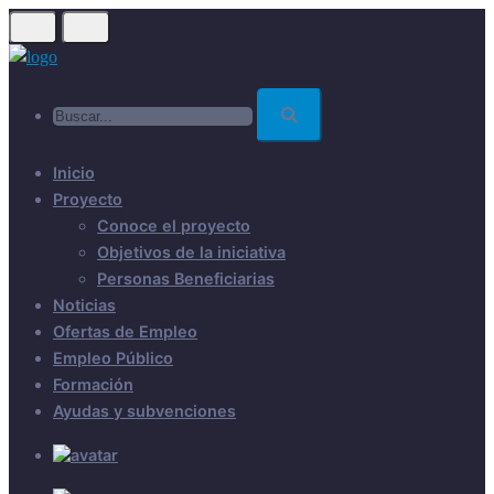
Skip
to
main
Buscar...
content
Inicio
Proyecto
Conoce el proyecto
Objetivos de la iniciativa
Personas Beneficiarias
Noticias
Ofertas de Empleo
Empleo Público
Formación
Ayudas y subvenciones