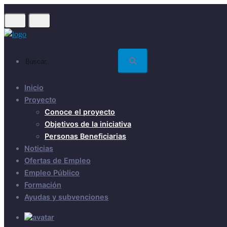
Skip
to
main
content
Buscar...
Inicio
Proyecto
Conoce el proyecto
Objetivos de la iniciativa
Personas Beneficiarias
Noticias
Ofertas de Empleo
Empleo Público
Formación
Ayudas y subvenciones