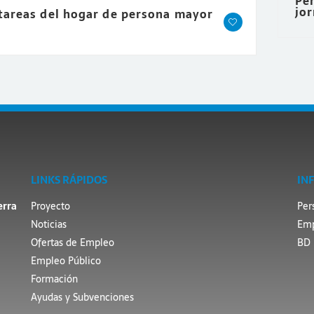
Per
jo
 tareas del hogar de persona mayor
LINKS RÁPIDOS
IN
erra
Proyecto
Per
Noticias
Emp
Ofertas de Empleo
BD 
Empleo Público
Formación
Ayudas y Subvenciones