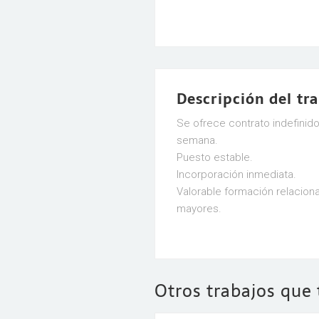
Descripción del tr
Se ofrece contrato indefinido
semana.
Puesto estable.
Incorporación inmediata.
Valorable formación relacion
mayores.
Otros trabajos que