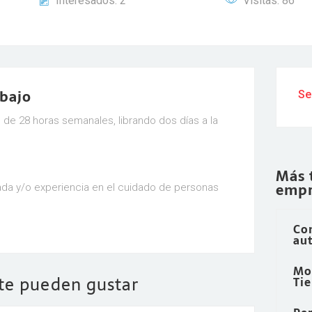
Interesados: 2
Visitas: 86
abajo
Se
 de 28 horas semanales, librando dos días a la
Más 
empr
ada y/o experiencia en el cuidado de personas
Co
aut
Mo
 te pueden gustar
Ti