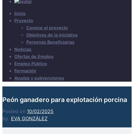
Inicio
Proyecto
Conoce el proyecto
Objetivos de la iniciativa
Personas Beneficiarias
Noticias
Ofertas de Empleo
Empleo Público
Formación
Ayudas y subvenciones
Peón ganadero para explotación porcina
Posted on
10/02/2025
by
EVA GONZÁLEZ