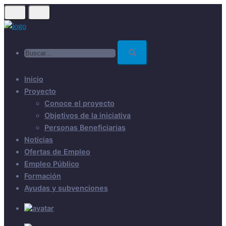
Skip
to
main
Buscar...
content
Inicio
Proyecto
Conoce el proyecto
Objetivos de la iniciativa
Personas Beneficiarias
Noticias
Ofertas de Empleo
Empleo Público
Formación
Ayudas y subvenciones