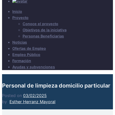
Inicio
Proyecto
Conoce el proyecto
Objetivos de la iniciativa
Personas Beneficiarias
Noticias
Ofertas de Empleo
Empleo Público
Formación
Ayudas y subvenciones
Personal de limpieza domicilio particular
Posted on
03/02/2025
by
Esther Herranz Mayoral