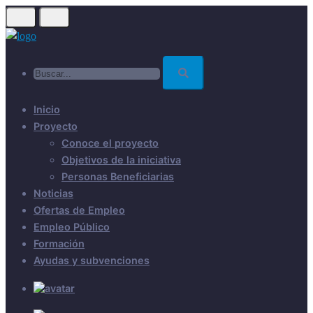
Skip
to
main
Buscar...
content
Inicio
Proyecto
Conoce el proyecto
Objetivos de la iniciativa
Personas Beneficiarias
Noticias
Ofertas de Empleo
Empleo Público
Formación
Ayudas y subvenciones