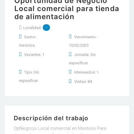
Oportunidad de Negocio
Local comercial para tienda
de alimentación
-
Localidad:
Sector :
Vencimiento :
Servicios
10/02/2025
Vacantes: 1
Jornada: Sin
especificar
Tipo: Sin
Interesados: 1
especificar
Visitas: 84
Descripción del trabajo
OpNegocio Local comercial en Montorio Para