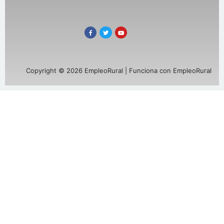
Copyright © 2026 EmpleoRural | Funciona con EmpleoRural