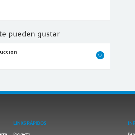
 te pueden gustar
ducción
LINKS RÁPIDOS
IN
erra
Proyecto
Per