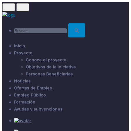
Skip
to
main
Buscar...
content
Inicio
Proyecto
Conoce el proyecto
Objetivos de la iniciativa
Personas Beneficiarias
Noticias
Ofertas de Empleo
Empleo Público
Formación
Ayudas y subvenciones