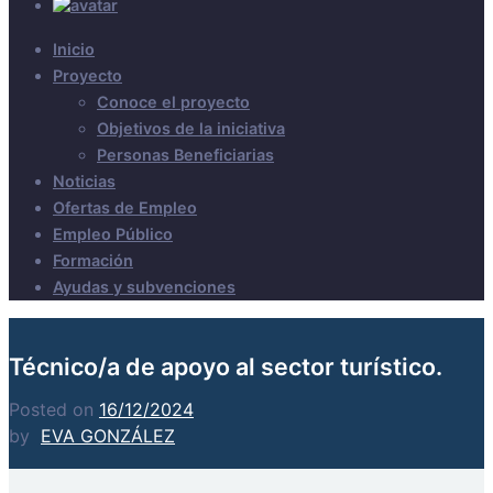
Inicio
Proyecto
Conoce el proyecto
Objetivos de la iniciativa
Personas Beneficiarias
Noticias
Ofertas de Empleo
Empleo Público
Formación
Ayudas y subvenciones
Técnico/a de apoyo al sector turístico.
Posted on
16/12/2024
by
EVA GONZÁLEZ