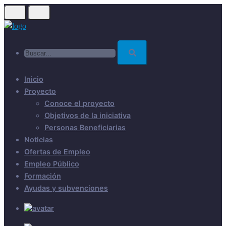
Skip
to
main
Buscar...
content
Inicio
Proyecto
Conoce el proyecto
Objetivos de la iniciativa
Personas Beneficiarias
Noticias
Ofertas de Empleo
Empleo Público
Formación
Ayudas y subvenciones