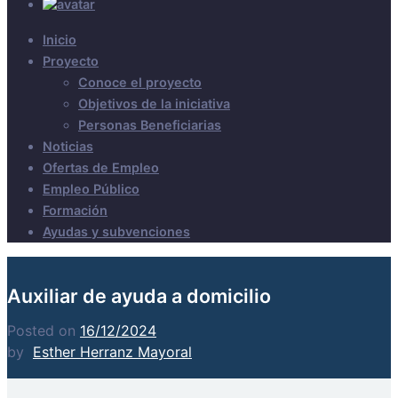
Inicio
Proyecto
Conoce el proyecto
Objetivos de la iniciativa
Personas Beneficiarias
Noticias
Ofertas de Empleo
Empleo Público
Formación
Ayudas y subvenciones
Auxiliar de ayuda a domicilio
Posted on
16/12/2024
by
Esther Herranz Mayoral