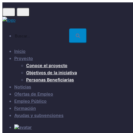
Skip
to
main
content
Buscar...
Inicio
Proyecto
Conoce el proyecto
Objetivos de la iniciativa
Personas Beneficiarias
Noticias
Ofertas de Empleo
Empleo Público
Formación
Ayudas y subvenciones