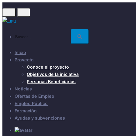
Skip
to
main
content
Buscar...
Inicio
Proyecto
Conoce el proyecto
Objetivos de la iniciativa
Personas Beneficiarias
Noticias
Ofertas de Empleo
Empleo Público
Formación
Ayudas y subvenciones