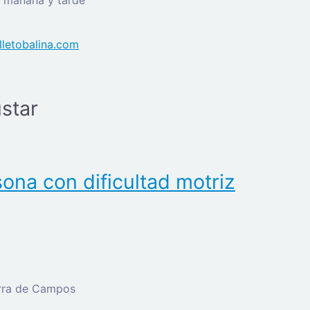
e mañana y tarde
lletobalina.com
star
ona con dificultad motriz
erra de Campos