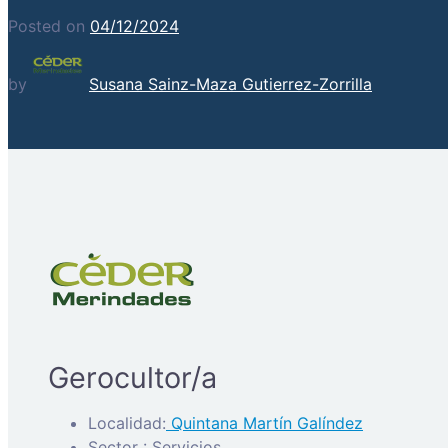
Posted on
04/12/2024
by
Susana Sainz-Maza Gutierrez-Zorrilla
Gerocultor/a
Localidad:
Quintana Martín Galíndez
Sector : Servicios