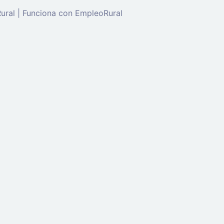
ral | Funciona con EmpleoRural
de 'candidato' para solicitar este trabajo.
Click aquí para
c
enta
ectrónico: