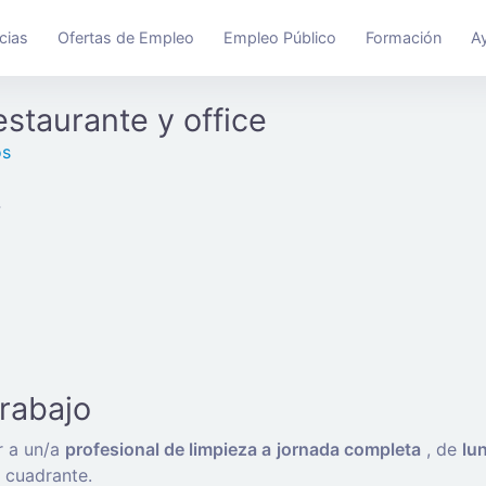
cias
Ofertas de Empleo
Empleo Público
Formación
A
estaurante y office
os
4
trabajo
r a un/a
profesional de limpieza a
jornada completa
, de
lu
 cuadrante.