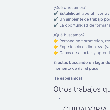
¿Qué ofrecemos?
✔️
Estabilidad laboral
: contra
✔️
Un ambiente de trabajo pos
✔️ La oportunidad de formar p
¿Qué buscamos?
👉 Persona comprometida, resp
👉 Experiencia en limpieza (va
👉 Ganas de aportar y aprend
Si estas buscando un lugar don
momento de dar el paso!
¡Te esperamos!
Otros trabajos q
CUIDADOR/A 