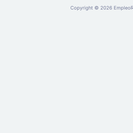
Copyright © 2026 EmpleoRu
Se requiere inicio de sesión 
nuevo
Ingrese a su cu
Dirección de correo el
Contraseña: