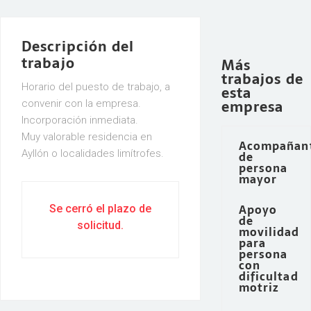
Descripción del
trabajo
Más
trabajos de
Horario del puesto de trabajo, a
esta
empresa
convenir con la empresa.
Incorporación inmediata.
Muy valorable residencia en
Acompañan
Ayllón o localidades limítrofes.
de
persona
mayor
Apoyo
Se cerró el plazo de
de
solicitud.
movilidad
para
persona
con
dificultad
motriz