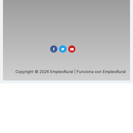
Copyright © 2026 EmpleoRural | Funciona con EmpleoRural