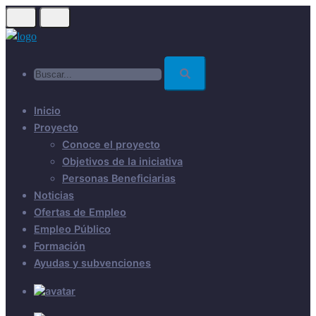
Skip
to
main
Buscar...
content
Inicio
Proyecto
Conoce el proyecto
Objetivos de la iniciativa
Personas Beneficiarias
Noticias
Ofertas de Empleo
Empleo Público
Formación
Ayudas y subvenciones