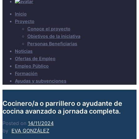
Inicio
Proyecto
Conoce el proyecto
Objetivos de la iniciativa
Personas Beneficiarias
Noticias
Ofertas de Empleo
Empleo Público
Formación
Ayudas y subvenciones
Cocinero/a o parrillero o ayudante de
cocina avanzado a jornada completa.
Posted on
14/11/2024
by
EVA GONZÁLEZ