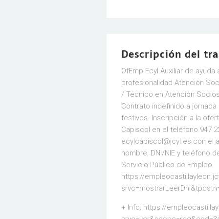
Descripción del tr
OfEmp Ecyl Auxiliar de ayuda 
profesionalidad Atención Soci
/ Técnico en Atención Sociosa
Contrato indefinido a jornada
festivos. Inscripción a la ofe
Capiscol en el teléfono 947 2
ecylcapiscol@jcyl.es con el a
nombre, DNI/NIE y teléfono de 
Servicio Público de Empleo
https://empleocastillayleon.j
srvc=mostrarLeerDni&tpdstn
+ Info: https://empleocastill