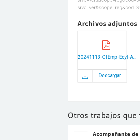
srvc=ver&scope=reg&cod=346
srvc=ver&scope=reg&cod=3
Archivos adjuntos
20241113-OfEmp-Ecyl-AyDomicilio.pdf
Descargar
Otros trabajos que
Acompañante de