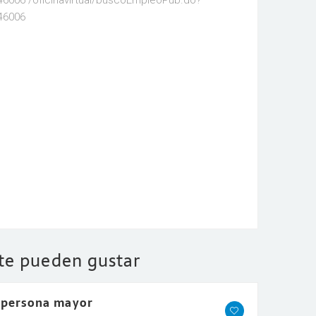
006 /oficinavirtual/buscoEmpleoPub.do?
46006
 te pueden gustar
 persona mayor