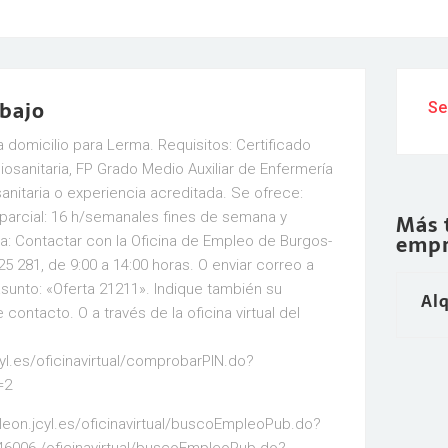
abajo
Se
a domicilio para Lerma. Requisitos: Certificado
osanitaria, FP Grado Medio Auxiliar de Enfermería
nitaria o experiencia acreditada. Se ofrece:
 parcial: 16 h/semanales fines de semana y
Más 
empr
rta: Contactar con la Oficina de Empleo de Burgos-
25 281, de 9:00 a 14:00 horas. O enviar correo a
sunto: «Oferta 21211». Indique también su
Alq
contacto. O a través de la oficina virtual del
cyl.es/oficinavirtual/comprobarPIN.do?
=2
ayleon.jcyl.es/oficinavirtual/buscoEmpleoPub.do?