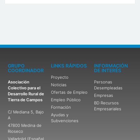
GRUPO
LINKS RÁPIDOS
INFORMACIÓN
COORDINADOR
DE INTERÉS
Proyecto
Asociación
Personas
Noticias
Colectivo para el
Desempleadas
Ofertas de Empleo
Desarrollo Rural de
Empresas
Tierra de Campos
Empleo Público
BD Recursos
Formación
Empresariales
C/ Mediana 5, Bajo
Ayudas y
A
Subvenciones
47800 Medina de
Rioseco
Valladolid (España)