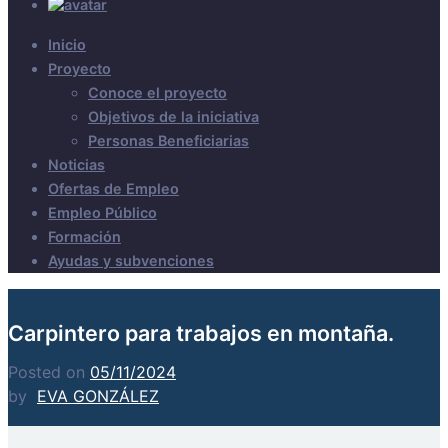
Inicio
Proyecto
Conoce el proyecto
Objetivos de la iniciativa
Personas Beneficiarias
Noticias
Ofertas de Empleo
Empleo Público
Formación
Ayudas y subvenciones
Carpintero para trabajos en montaña.
Posted on
05/11/2024
by
EVA GONZÁLEZ