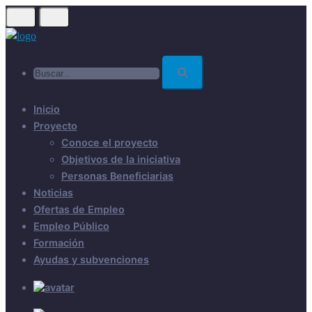
Skip
to
main
Buscar...
content
Inicio
Proyecto
Conoce el proyecto
Objetivos de la iniciativa
Personas Beneficiarias
Noticias
Ofertas de Empleo
Empleo Público
Formación
Ayudas y subvenciones