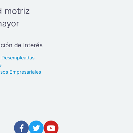
d motriz
mayor
ción de Interés
s Desempleadas
s
sos Empresariales