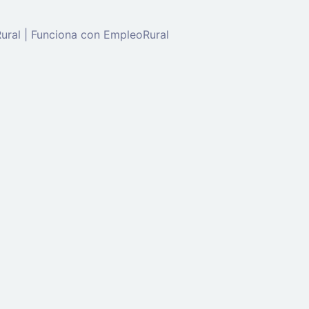
ral | Funciona con EmpleoRural
de 'candidato' para solicitar este trabajo.
Click aquí para
c
enta
ectrónico: