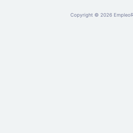
Copyright © 2026 EmpleoRu
Se requiere inicio de sesión 
nuevo
Ingrese a su cu
Dirección de correo el
Contraseña: