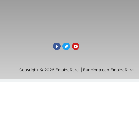
Copyright © 2026 EmpleoRural | Funciona con EmpleoRural