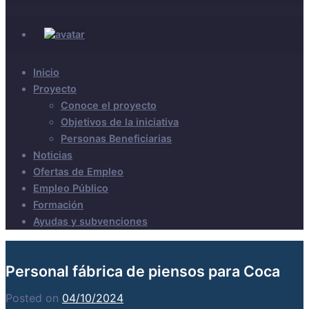
Inicio
Proyecto
Conoce el proyecto
Objetivos de la iniciativa
Personas Beneficiarias
Noticias
Ofertas de Empleo
Empleo Público
Formación
Ayudas y subvenciones
Personal fábrica de piensos para Coca
Posted on
04/10/2024