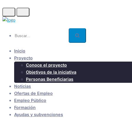
Skip
to
main
content
Buscar...
Inicio
Proyecto
Conoce el proyecto
Objetivos de la iniciativa
Personas Beneficiarias
Noticias
Ofertas de Empleo
Empleo Público
Formación
Ayudas y subvenciones