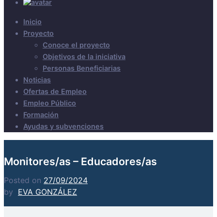
Inicio
Proyecto
Conoce el proyecto
Objetivos de la iniciativa
Personas Beneficiarias
Noticias
Ofertas de Empleo
Empleo Público
Formación
Ayudas y subvenciones
Monitores/as – Educadores/as
Posted on
27/09/2024
by
EVA GONZÁLEZ