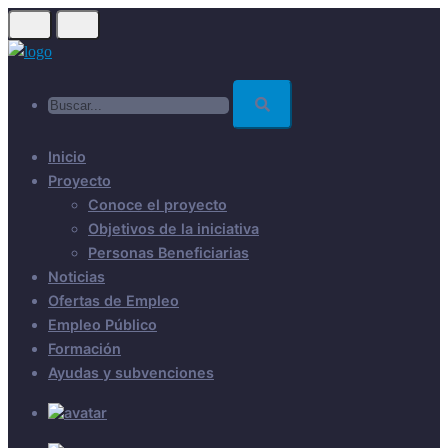
Skip
to
main
Buscar...
content
Inicio
Proyecto
Conoce el proyecto
Objetivos de la iniciativa
Personas Beneficiarias
Noticias
Ofertas de Empleo
Empleo Público
Formación
Ayudas y subvenciones